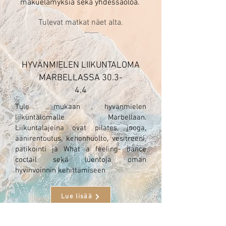
makuelämyksiä sekä yhdessäoloa.
Tulevat matkat näet alta.
HYVÄNMIELEN LIIKUNTALOMA
MARBELLASSA 30.3-
4.4
Tule mukaan hyvänmielen
liikuntalomalle Marbellaan.
Liikuntalajeina ovat pilates, jooga,
äänirentoutus, kehonhuolto, vesitreeni,
patikointi ja What a feeling- dance
coctail sekä luentoja oman
hyvinvoinnin kehittämiseen
Lue lisää