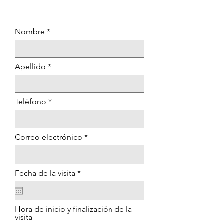
Nombre
Apellido
Teléfono
Correo electrónico
r
Fecha de la visita
*
e
q
u
i
Hora de inicio y finalización de la
r
visita
e