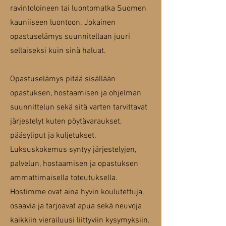
ravintoloineen tai luontomatka Suomen
kauniiseen luontoon. Jokainen
opastuselämys suunnitellaan juuri
sellaiseksi kuin sinä haluat.
Opastuselämys pitää sisällään
opastuksen, hostaamisen ja ohjelman
suunnittelun sekä sitä varten tarvittavat
järjestelyt kuten pöytävaraukset,
pääsyliput ja kuljetukset.
Luksuskokemus syntyy järjestelyjen,
palvelun, hostaamisen ja opastuksen
ammattimaisella toteutuksella.
Hostimme ovat aina hyvin koulutettuja,
osaavia ja tarjoavat apua sekä neuvoja
kaikkiin vierailuusi liittyviin kysymyksiin.