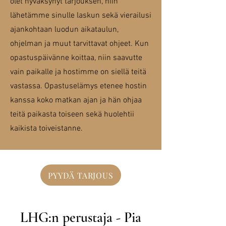
olet hyväksynyt tarjouksen, niin
lähetämme sinulle laskun sekä vierailusi
ajankohtaan luodun aikataulun,
ohjelman ja muut tarvittavat ohjeet. Kun
opastuspäivänne koittaa, niin saavutte
vain paikalle ja hostimme on siellä teitä
vastassa. Opastuselämys etenee hostin
kanssa koko matkan ajan ja hän ohjaa
teitä paikasta toiseen sekä huolehtii
kaikista toiveistanne.
PYYDÄ TARJOUS
LHG:n perustaja - Pia