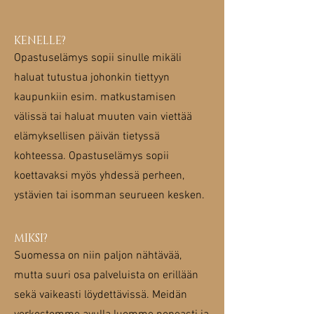
KENELLE?
Opastuselämys sopii sinulle mikäli
haluat tutustua johonkin tiettyyn
kaupunkiin esim. matkustamisen
välissä tai haluat muuten vain viettää
elämyksellisen päivän tietyssä
kohteessa. Opastuselämys sopii
koettavaksi myös yhdessä perheen,
ystävien tai isomman seurueen kesken.
MIKSI?
Suomessa on niin paljon nähtävää,
mutta suuri osa palveluista on erillään
sekä vaikeasti löydettävissä. Meidän