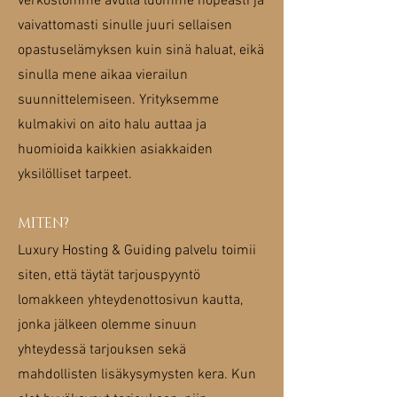
verkostomme avulla luomme nopeasti ja
vaivattomasti sinulle juuri sellaisen
opastuselämyksen kuin sinä haluat, eikä
sinulla mene aikaa vierailun
suunnittelemiseen. Yrityksemme
kulmakivi on aito halu auttaa ja
huomioida kaikkien asiakkaiden
yksilölliset tarpeet.
MITEN?
Luxury Hosting & Guiding palvelu toimii
siten, että täytät tarjouspyyntö
lomakkeen yhteydenottosivun kautta,
jonka jälkeen olemme sinuun
yhteydessä tarjouksen sekä
mahdollisten lisäkysymysten kera. Kun