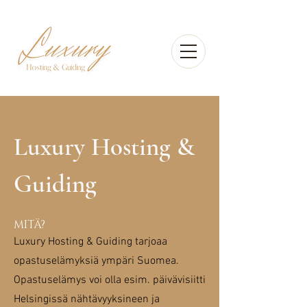
Luxury Hosting &
Guiding
MITÄ?
Luxury Hosting & Guiding tarjoaa
opastuselämyksiä ympäri Suomea.
Opastuselämys voi olla esim. päivävisiitti
Helsingissä nähtävyyksineen ja